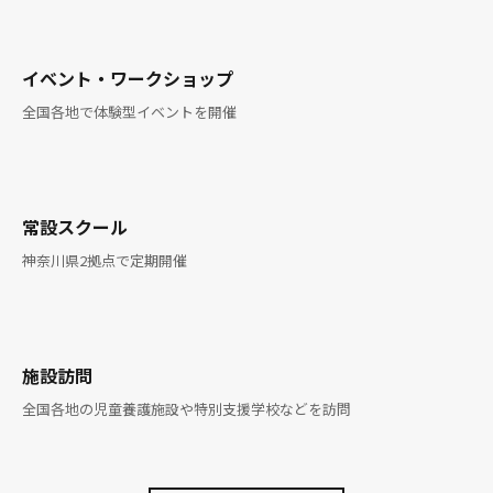
01
イベント・ワークショップ
全国各地で体験型イベントを開催
02
常設スクール
神奈川県2拠点で定期開催
03
施設訪問
全国各地の児童養護施設や特別支援学校などを訪問