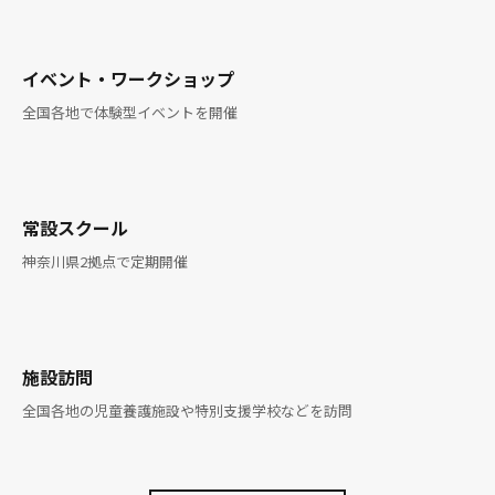
01
イベント・ワークショップ
全国各地で体験型イベントを開催
02
常設スクール
神奈川県2拠点で定期開催
03
施設訪問
全国各地の児童養護施設や特別支援学校などを訪問